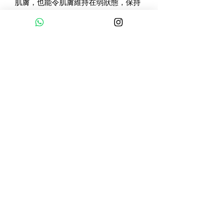
肌膚，也能令肌膚維持在弱狀態，保持
肌膚的穩定性。
十分適合一直想用手工皂但又出現敏感
情況的人士選用。
主要成份：
1）燕麥皂 - 燕麥、甘油、透明質酸、
山茶花油、綠茶萃取等
2）黑糖皂 - 黑糖、甘油、山茶花油、
洋甘菊萃取
查詢或訂購，
歡迎Signal 9122 1192
©2023 ilafs