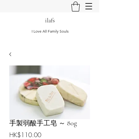
ilafs
I Love All Family Souls
手製弱酸手工皂 ～ 80g
Price
HK$110.00