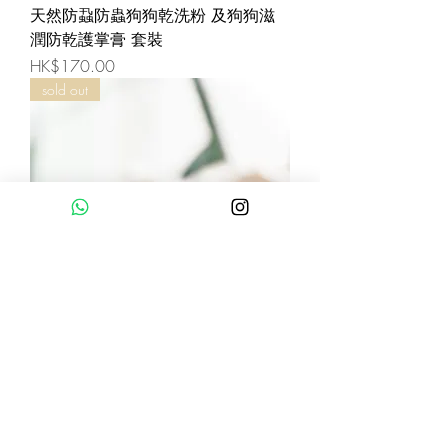
天然防蝨防蟲狗狗乾洗粉 及狗狗滋
潤防乾護掌膏 套裝
Price
HK$170.00
sold out
CAT CAT DOG DOG 天然手工皂 (限
量供應）
Price
HK$90.00