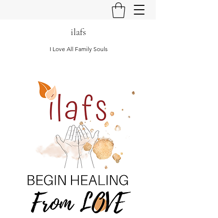
ilafs
I Love All Family Souls