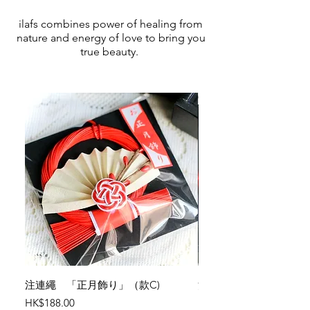
ilafs combines power of healing from
nature and energy of love to bring you
true beauty.
注連繩 「正月飾り」（款C)
注連繩 「正月飾り」（
Price
Price
HK$188.00
HK$328.00